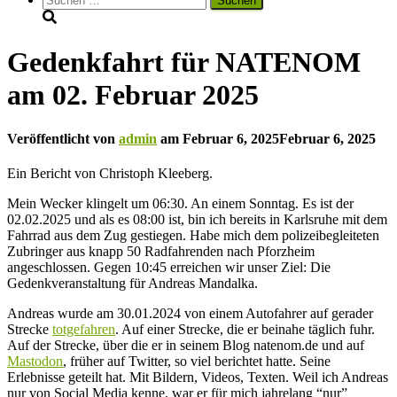
nach:
Gedenkfahrt für NATENOM
am 02. Februar 2025
Veröffentlicht von
admin
am
Februar 6, 2025
Februar 6, 2025
Ein Bericht von Christoph Kleeberg.
Mein Wecker klingelt um 06:30. An einem Sonntag. Es ist der
02.02.2025 und als es 08:00 ist, bin ich bereits in Karlsruhe mit dem
Fahrrad aus dem Zug gestiegen. Habe mich dem polizeibegleiteten
Zubringer aus knapp 50 Radfahrenden nach Pforzheim
angeschlossen. Gegen 10:45 erreichen wir unser Ziel: Die
Gedenkveranstaltung für Andreas Mandalka.
Andreas wurde am 30.01.2024 von einem Autofahrer auf gerader
Strecke
totgefahren
. Auf einer Strecke, die er beinahe täglich fuhr.
Auf der Strecke, über die er in seinem Blog natenom.de und auf
Mastodon
, früher auf Twitter, so viel berichtet hatte. Seine
Erlebnisse geteilt hat. Mit Bildern, Videos, Texten. Weil ich Andreas
nur von Social Media kenne, war er für mich jahrelang “nur”