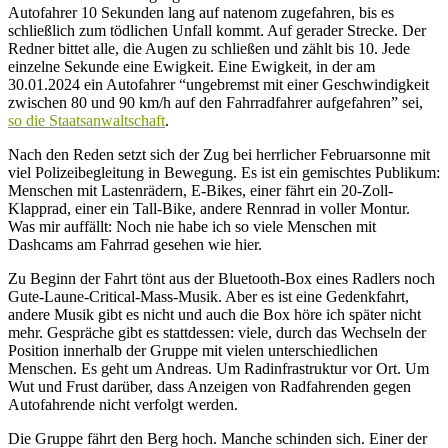
Autofahrer 10 Sekunden lang auf natenom zugefahren, bis es
schließlich zum tödlichen Unfall kommt. Auf gerader Strecke. Der
Redner bittet alle, die Augen zu schließen und zählt bis 10. Jede
einzelne Sekunde eine Ewigkeit. Eine Ewigkeit, in der am
30.01.2024 ein Autofahrer “ungebremst mit einer Geschwindigkeit
zwischen 80 und 90 km/h auf den Fahrradfahrer aufgefahren” sei,
so die Staatsanwaltschaft
.
Nach den Reden setzt sich der Zug bei herrlicher Februarsonne mit
viel Polizeibegleitung in Bewegung. Es ist ein gemischtes Publikum:
Menschen mit Lastenrädern, E-Bikes, einer fährt ein 20-Zoll-
Klapprad, einer ein Tall-Bike, andere Rennrad in voller Montur.
Was mir auffällt: Noch nie habe ich so viele Menschen mit
Dashcams am Fahrrad gesehen wie hier.
Zu Beginn der Fahrt tönt aus der Bluetooth-Box eines Radlers noch
Gute-Laune-Critical-Mass-Musik. Aber es ist eine Gedenkfahrt,
andere Musik gibt es nicht und auch die Box höre ich später nicht
mehr. Gespräche gibt es stattdessen: viele, durch das Wechseln der
Position innerhalb der Gruppe mit vielen unterschiedlichen
Menschen. Es geht um Andreas. Um Radinfrastruktur vor Ort. Um
Wut und Frust darüber, dass Anzeigen von Radfahrenden gegen
Autofahrende nicht verfolgt werden.
Die Gruppe fährt den Berg hoch. Manche schinden sich. Einer der