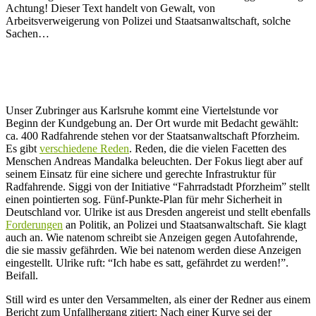
Achtung! Dieser Text handelt von Gewalt, von
Arbeitsverweigerung von Polizei und Staatsanwaltschaft, solche
Sachen…
Unser Zubringer aus Karlsruhe kommt eine Viertelstunde vor
Beginn der Kundgebung an. Der Ort wurde mit Bedacht gewählt:
ca. 400 Radfahrende stehen vor der Staatsanwaltschaft Pforzheim.
Es gibt
verschiedene Reden
. Reden, die die vielen Facetten des
Menschen Andreas Mandalka beleuchten. Der Fokus liegt aber auf
seinem Einsatz für eine sichere und gerechte Infrastruktur für
Radfahrende. Siggi von der Initiative “Fahrradstadt Pforzheim” stellt
einen pointierten sog. Fünf-Punkte-Plan für mehr Sicherheit in
Deutschland vor. Ulrike ist aus Dresden angereist und stellt ebenfalls
Forderungen
an Politik, an Polizei und Staatsanwaltschaft. Sie klagt
auch an. Wie natenom schreibt sie Anzeigen gegen Autofahrende,
die sie massiv gefährden. Wie bei natenom werden diese Anzeigen
eingestellt. Ulrike ruft: “Ich habe es satt, gefährdet zu werden!”.
Beifall.
Still wird es unter den Versammelten, als einer der Redner aus einem
Bericht zum Unfallhergang zitiert: Nach einer Kurve sei der