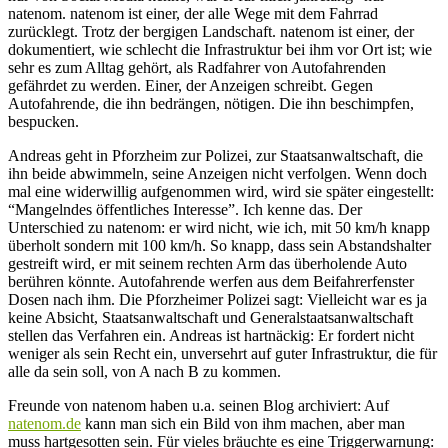
natenom. natenom ist einer, der alle Wege mit dem Fahrrad
zurücklegt. Trotz der bergigen Landschaft. natenom ist einer, der
dokumentiert, wie schlecht die Infrastruktur bei ihm vor Ort ist; wie
sehr es zum Alltag gehört, als Radfahrer von Autofahrenden
gefährdet zu werden. Einer, der Anzeigen schreibt. Gegen
Autofahrende, die ihn bedrängen, nötigen. Die ihn beschimpfen,
bespucken.
Andreas geht in Pforzheim zur Polizei, zur Staatsanwaltschaft, die
ihn beide abwimmeln, seine Anzeigen nicht verfolgen. Wenn doch
mal eine widerwillig aufgenommen wird, wird sie später eingestellt:
“Mangelndes öffentliches Interesse”. Ich kenne das. Der
Unterschied zu natenom: er wird nicht, wie ich, mit 50 km/h knapp
überholt sondern mit 100 km/h. So knapp, dass sein Abstandshalter
gestreift wird, er mit seinem rechten Arm das überholende Auto
berühren könnte. Autofahrende werfen aus dem Beifahrerfenster
Dosen nach ihm. Die Pforzheimer Polizei sagt: Vielleicht war es ja
keine Absicht, Staatsanwaltschaft und Generalstaatsanwaltschaft
stellen das Verfahren ein. Andreas ist hartnäckig: Er fordert nicht
weniger als sein Recht ein, unversehrt auf guter Infrastruktur, die für
alle da sein soll, von A nach B zu kommen.
Freunde von natenom haben u.a. seinen Blog archiviert: Auf
natenom.de
kann man sich ein Bild von ihm machen, aber man
muss hartgesotten sein. Für vieles bräuchte es eine Triggerwarnung: