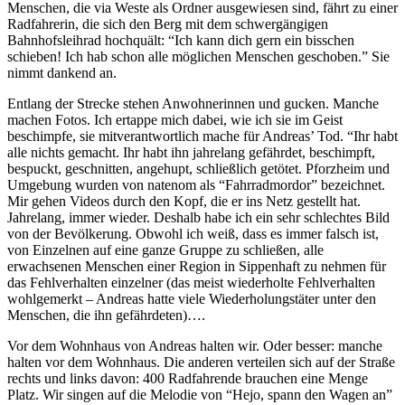
Menschen, die via Weste als Ordner ausgewiesen sind, fährt zu einer
Radfahrerin, die sich den Berg mit dem schwergängigen
Bahnhofsleihrad hochquält: “Ich kann dich gern ein bisschen
schieben! Ich hab schon alle möglichen Menschen geschoben.” Sie
nimmt dankend an.
Entlang der Strecke stehen Anwohnerinnen und gucken. Manche
machen Fotos. Ich ertappe mich dabei, wie ich sie im Geist
beschimpfe, sie mitverantwortlich mache für Andreas’ Tod. “Ihr habt
alle nichts gemacht. Ihr habt ihn jahrelang gefährdet, beschimpft,
bespuckt, geschnitten, angehupt, schließlich getötet. Pforzheim und
Umgebung wurden von natenom als “Fahrradmordor” bezeichnet.
Mir gehen Videos durch den Kopf, die er ins Netz gestellt hat.
Jahrelang, immer wieder. Deshalb habe ich ein sehr schlechtes Bild
von der Bevölkerung. Obwohl ich weiß, dass es immer falsch ist,
von Einzelnen auf eine ganze Gruppe zu schließen, alle
erwachsenen Menschen einer Region in Sippenhaft zu nehmen für
das Fehlverhalten einzelner (das meist wiederholte Fehlverhalten
wohlgemerkt – Andreas hatte viele Wiederholungstäter unter den
Menschen, die ihn gefährdeten)….
Vor dem Wohnhaus von Andreas halten wir. Oder besser: manche
halten vor dem Wohnhaus. Die anderen verteilen sich auf der Straße
rechts und links davon: 400 Radfahrende brauchen eine Menge
Platz. Wir singen auf die Melodie von “Hejo, spann den Wagen an”