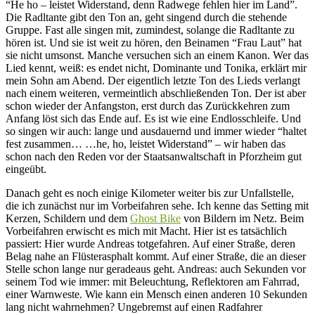
“He ho – leistet Widerstand, denn Radwege fehlen hier im Land”.
Die Radltante gibt den Ton an, geht singend durch die stehende
Gruppe. Fast alle singen mit, zumindest, solange die Radltante zu
hören ist. Und sie ist weit zu hören, den Beinamen “Frau Laut” hat
sie nicht umsonst. Manche versuchen sich an einem Kanon. Wer das
Lied kennt, weiß: es endet nicht, Dominante und Tonika, erklärt mir
mein Sohn am Abend. Der eigentlich letzte Ton des Lieds verlangt
nach einem weiteren, vermeintlich abschließenden Ton. Der ist aber
schon wieder der Anfangston, erst durch das Zurückkehren zum
Anfang löst sich das Ende auf. Es ist wie eine Endlosschleife. Und
so singen wir auch: lange und ausdauernd und immer wieder “haltet
fest zusammen… …he, ho, leistet Widerstand” – wir haben das
schon nach den Reden vor der Staatsanwaltschaft in Pforzheim gut
eingeübt.
Danach geht es noch einige Kilometer weiter bis zur Unfallstelle,
die ich zunächst nur im Vorbeifahren sehe. Ich kenne das Setting mit
Kerzen, Schildern und dem
Ghost Bike
von Bildern im Netz. Beim
Vorbeifahren erwischt es mich mit Macht. Hier ist es tatsächlich
passiert: Hier wurde Andreas totgefahren. Auf einer Straße, deren
Belag nahe an Flüsterasphalt kommt. Auf einer Straße, die an dieser
Stelle schon lange nur geradeaus geht. Andreas: auch Sekunden vor
seinem Tod wie immer: mit Beleuchtung, Reflektoren am Fahrrad,
einer Warnweste. Wie kann ein Mensch einen anderen 10 Sekunden
lang nicht wahrnehmen? Ungebremst auf einen Radfahrer