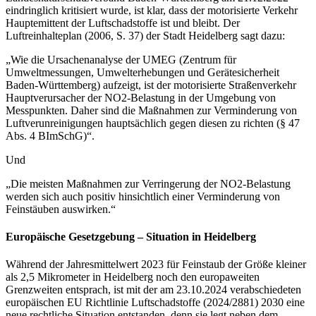
eindringlich kritisiert wurde, ist klar, dass der motorisierte Verkehr
Hauptemittent der Luftschadstoffe ist und bleibt. Der
Luftreinhalteplan (2006, S. 37) der Stadt Heidelberg sagt dazu:
„Wie die Ursachenanalyse der UMEG (Zentrum für
Umweltmessungen, Umwelterhebungen und Gerätesicherheit
Baden-Württemberg) aufzeigt, ist der motorisierte Straßenverkehr
Hauptverursacher der NO2-Belastung in der Umgebung von
Messpunkten. Daher sind die Maßnahmen zur Verminderung von
Luftverunreinigungen hauptsächlich gegen diesen zu richten (§ 47
Abs. 4 BImSchG)“.
Und
„Die meisten Maßnahmen zur Verringerung der NO2-Belastung
werden sich auch positiv hinsichtlich einer Verminderung von
Feinstäuben auswirken.“
Europäische Gesetzgebung – Situation in Heidelberg
Während der Jahresmittelwert 2023 für Feinstaub der Größe kleiner
als 2,5 Mikrometer in Heidelberg noch den europaweiten
Grenzweiten entsprach, ist mit der am 23.10.2024 verabschiedeten
europäischen EU Richtlinie Luftschadstoffe (2024/2881) 2030 eine
neue rechtliche Situation entstanden, denn sie legt neben dem