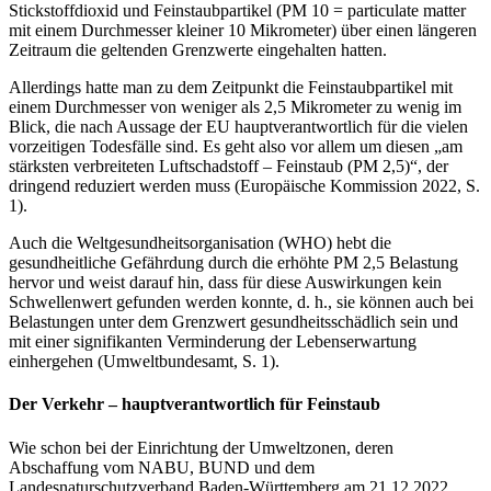
Stickstoffdioxid und Feinstaubpartikel (PM 10 = particulate matter
mit einem Durchmesser kleiner 10 Mikrometer) über einen längeren
Zeitraum die geltenden Grenzwerte eingehalten hatten.
Allerdings hatte man zu dem Zeitpunkt die Feinstaubpartikel mit
einem Durchmesser von weniger als 2,5 Mikrometer zu wenig im
Blick, die nach Aussage der EU hauptverantwortlich für die vielen
vorzeitigen Todesfälle sind. Es geht also vor allem um diesen „am
stärksten verbreiteten Luftschadstoff – Feinstaub (PM 2,5)“, der
dringend reduziert werden muss (Europäische Kommission 2022, S.
1).
Auch die Weltgesundheitsorganisation (WHO) hebt die
gesundheitliche Gefährdung durch die erhöhte PM 2,5 Belastung
hervor und weist darauf hin, dass für diese Auswirkungen kein
Schwellenwert gefunden werden konnte, d. h., sie können auch bei
Belastungen unter dem Grenzwert gesundheitsschädlich sein und
mit einer signifikanten Verminderung der Lebenserwartung
einhergehen (Umweltbundesamt, S. 1).
Der Verkehr – hauptverantwortlich für Feinstaub
Wie schon bei der Einrichtung der Umweltzonen, deren
Abschaffung vom NABU, BUND und dem
Landesnaturschutzverband Baden-Württemberg am 21.12.2022