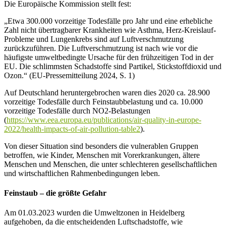
Die Europäische Kommission stellt fest:
„Etwa 300.000 vorzeitige Todesfälle pro Jahr und eine erhebliche
Zahl nicht übertragbarer Krankheiten wie Asthma, Herz-Kreislauf-
Probleme und Lungenkrebs sind auf Luftverschmutzung
zurückzuführen. Die Luftverschmutzung ist nach wie vor die
häufigste umweltbedingte Ursache für den frühzeitigen Tod in der
EU. Die schlimmsten Schadstoffe sind Partikel, Stickstoffdioxid und
Ozon.“ (EU-Pressemitteilung 2024, S. 1)
Auf Deutschland heruntergebrochen waren dies 2020 ca. 28.900
vorzeitige Todesfälle durch Feinstaubbelastung und ca. 10.000
vorzeitige Todesfälle durch NO2-Belastungen
(
https://www.eea.europa.eu/publications/air-quality-in-europe-
2022/health-impacts-of-air-pollution-table2
).
Von dieser Situation sind besonders die vulnerablen Gruppen
betroffen, wie Kinder, Menschen mit Vorerkrankungen, ältere
Menschen und Menschen, die unter schlechteren gesellschaftlichen
und wirtschaftlichen Rahmenbedingungen leben.
Feinstaub – die größte Gefahr
Am 01.03.2023 wurden die Umweltzonen in Heidelberg
aufgehoben, da die entscheidenden Luftschadstoffe, wie