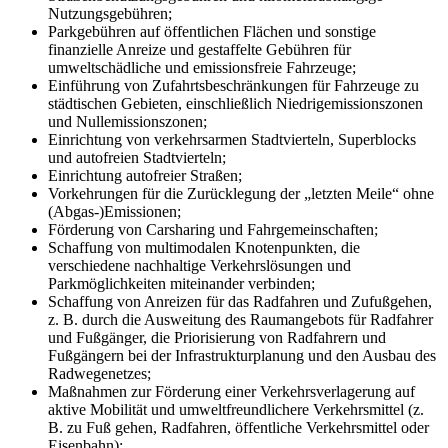
Nutzungsgebühren;
Parkgebühren auf öffentlichen Flächen und sonstige
finanzielle Anreize und gestaffelte Gebühren für
umweltschädliche und emissionsfreie Fahrzeuge;
Einführung von Zufahrtsbeschränkungen für Fahrzeuge zu
städtischen Gebieten, einschließlich Niedrigemissionszonen
und Nullemissionszonen;
Einrichtung von verkehrsarmen Stadtvierteln, Superblocks
und autofreien Stadtvierteln;
Einrichtung autofreier Straßen;
Vorkehrungen für die Zurücklegung der „letzten Meile“ ohne
(Abgas-)Emissionen;
Förderung von Carsharing und Fahrgemeinschaften;
Schaffung von multimodalen Knotenpunkten, die
verschiedene nachhaltige Verkehrslösungen und
Parkmöglichkeiten miteinander verbinden;
Schaffung von Anreizen für das Radfahren und Zufußgehen,
z. B. durch die Ausweitung des Raumangebots für Radfahrer
und Fußgänger, die Priorisierung von Radfahrern und
Fußgängern bei der Infrastrukturplanung und den Ausbau des
Radwegenetzes;
Maßnahmen zur Förderung einer Verkehrsverlagerung auf
aktive Mobilität und umweltfreundlichere Verkehrsmittel (z.
B. zu Fuß gehen, Radfahren, öffentliche Verkehrsmittel oder
Eisenbahn);