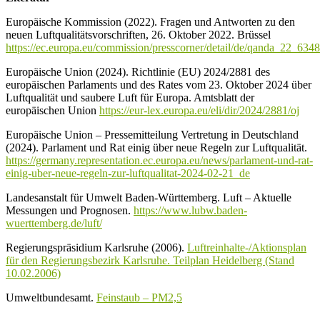
Europäische Kommission (2022). Fragen und Antworten zu den
neuen Luftqualitätsvorschriften, 26. Oktober 2022. Brüssel
https://ec.europa.eu/commission/presscorner/detail/de/qanda_22_6348
Europäische Union (2024). Richtlinie (EU) 2024/2881 des
europäischen Parlaments und des Rates vom 23. Oktober 2024 über
Luftqualität und saubere Luft für Europa. Amtsblatt der
europäischen Union
https://eur-lex.europa.eu/eli/dir/2024/2881/oj
Europäische Union – Pressemitteilung Vertretung in Deutschland
(2024). Parlament und Rat einig über neue Regeln zur Luftqualität.
https://germany.representation.ec.europa.eu/news/parlament-und-rat-
einig-uber-neue-regeln-zur-luftqualitat-2024-02-21_de
Landesanstalt für Umwelt Baden-Württemberg. Luft – Aktuelle
Messungen und Prognosen.
https://www.lubw.baden-
wuerttemberg.de/luft/
Regierungspräsidium Karlsruhe (2006).
Luftreinhalte-/Aktionsplan
für den Regierungsbezirk Karlsruhe. Teilplan Heidelberg (Stand
10.02.2006)
Umweltbundesamt.
Feinstaub – PM2,5