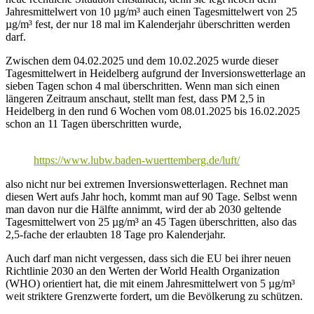
Jahresmittelwert von 10 µg/m³ auch einen Tagesmittelwert von 25
µg/m³ fest, der nur 18 mal im Kalenderjahr überschritten werden
darf.
Zwischen dem 04.02.2025 und dem 10.02.2025 wurde dieser
Tagesmittelwert in Heidelberg aufgrund der Inversionswetterlage an
sieben Tagen schon 4 mal überschritten. Wenn man sich einen
längeren Zeitraum anschaut, stellt man fest, dass PM 2,5 in
Heidelberg in den rund 6 Wochen vom 08.01.2025 bis 16.02.2025
schon an 11 Tagen überschritten wurde,
https://www.lubw.baden-wuerttemberg.de/luft/
also nicht nur bei extremen Inversionswetterlagen. Rechnet man
diesen Wert aufs Jahr hoch, kommt man auf 90 Tage. Selbst wenn
man davon nur die Hälfte annimmt, wird der ab 2030 geltende
Tagesmittelwert von 25 µg/m³ an 45 Tagen überschritten, also das
2,5-fache der erlaubten 18 Tage pro Kalenderjahr.
Auch darf man nicht vergessen, dass sich die EU bei ihrer neuen
Richtlinie 2030 an den Werten der World Health Organization
(WHO) orientiert hat, die mit einem Jahresmittelwert von 5 µg/m³
weit striktere Grenzwerte fordert, um die Bevölkerung zu schützen.