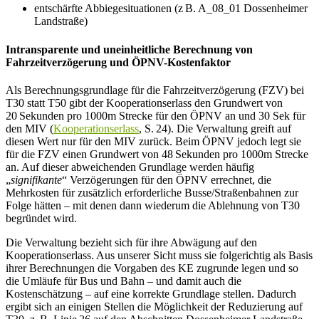
entschärfte Abbiegesituationen (z B. A_08_01 Dossenheimer
Landstraße)
Intransparente und uneinheitliche Berechnung von
Fahrzeitverzögerung und ÖPNV-Kostenfaktor
Als Berechnungsgrundlage für die Fahrzeitverzögerung (FZV) bei
T30 statt T50 gibt der Kooperationserlass den Grundwert von
20 Sekunden pro 1000m Strecke für den ÖPNV an und 30 Sek für
den MIV (
Kooperationserlass
, S. 24). Die Verwaltung greift auf
diesen Wert nur für den MIV zurück. Beim ÖPNV jedoch legt sie
für die FZV einen Grundwert von 48 Sekunden pro 1000m Strecke
an. Auf dieser abweichenden Grundlage werden häufig
„
signifikante
“ Verzögerungen für den ÖPNV errechnet, die
Mehrkosten für zusätzlich erforderliche Busse/Straßenbahnen zur
Folge hätten – mit denen dann wiederum die Ablehnung von T30
begründet wird.
Die Verwaltung bezieht sich für ihre Abwägung auf den
Kooperationserlass. Aus unserer Sicht muss sie folgerichtig als Basis
ihrer Berechnungen die Vorgaben des KE zugrunde legen und so
die Umläufe für Bus und Bahn – und damit auch die
Kostenschätzung – auf eine korrekte Grundlage stellen. Dadurch
ergibt sich an einigen Stellen die Möglichkeit der Reduzierung auf