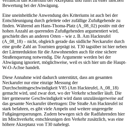
verfälscht das Kriterium der Akzeptanz und führt zu einer falschen
Bewertung bei der Abwägung.
Eine uneinheitliche Anwendung des Kriteriums ist auch bei der
Entschleunigung durch geleitete oder zufällige Zufußgehende zu
finden. Während am Hans-Thoma-Platz (A_08_02) positiv mit der
hohen Anzahl an querenden Zufußgehenden argumentiert wird,
geschieht dies an anderen Orten – wie z. B. Am Hackteufel
(A_08_18) – nicht, obgleich gerade das südliche Neckarufer durch
eine große Zahl an Touristen geprägt ist. T30 tagsüber ist hier neben
der Lärmreduktion für die Anwohnenden auch für eine sichere
Straßenquerung notwendig. Die Argumente werden bei der
Abwägung ignoriert, möglichweise, weil es sich hier um die Haupt-
W-O-Achse handelt.
Diese Annahme wird dadurch unterstützt, dass am gesamten
Neckarufer nur eine einzige Messung der
Durchschnittsgeschwindigkeit V85 (Am Hackteufel, A_08_18)
gemacht wird, und zwar dort, wo der Verkehr schneller läuft. Die
hier gemessene Geschwindigkeit wird dann unzulässigerweise auf
das gesamte Neckarufer übertragen: Die Straße Am Hackteufel ist
stark befahren, es gibt viele Ampeln und weitere ungeregelte
Fußgängerquerungen. Zudem bewegen sich die Radfahrenden hier
im Mischverkehr, entschleunigen den Verkehr zusätzlich, was eine
höhere Akzeptanz von T30 nahelegt.