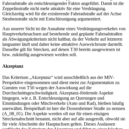
Fahrradstraße als entschleunigender Faktor angeführt. Damit ist die
Zeppelinstraße nicht mehr attraktiv für eine Verdrängung.
Gleichzeitig wird für die existierende Fahrradstraße auf der Achse
Steubenstraße nicht mit Entschleunigung argumentiert.
Aus unserer Sicht ist die Annahme eines Verdrängungsverkehrs von
Hauptverkehrsachsen auf bestehende und geplante Fahrradstraßen
als Abwägungskriterium nicht haltbar, da der Verkehr auf letzteren
langsamer läuft und daher keine attraktive Ausweichroute darstellt.
Dasselbe gilt für Strecken, auf denen T30 bereits ausgewiesen ist
bzw. zukünftig ausgewiesen werden soll.
Akzeptanz
Das Kriterium „Akzeptanz“ wird ausschließlich aus der MIV-
Perspektive eingenommen und dient meist zur Argumentation zu
Gunsten von T50 wegen der Auswirkung auf die
Durchschnittsgeschwindigkeit. Akzeptanz-fördernde Aspekte
hingegen, wie z. B. Entschleunigung an Querungen und
Einmündungen oder Mischverkehr (Auto und Rad), bleiben häufig
unerwähnt. Beispielhaft ist hier die Dossenheimer Straße zu nennen
(A_08_01). Die Aspekte werden oft nur für einen einzigen
Streckenabschnitt benannt, nicht aber auf alle ausgerollt, obwohl sie
für viele Abschnitte der Hauptachsen gelten. Dieses Auslassen