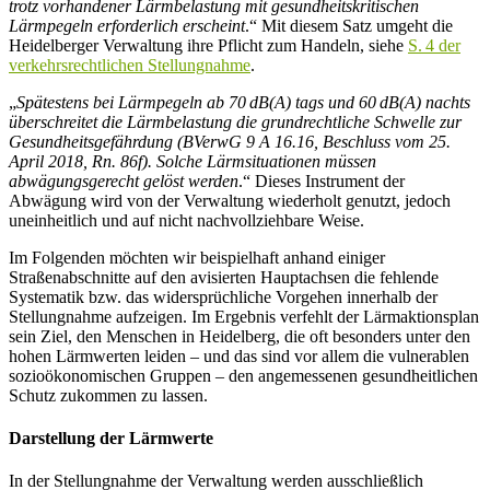
trotz vorhandener Lärmbelastung mit gesundheitskritischen
Lärmpegeln erforderlich erscheint
.“ Mit diesem Satz umgeht die
Heidelberger Verwaltung ihre Pflicht zum Handeln, siehe
S. 4 der
verkehrsrechtlichen Stellungnahme
.
„
Spätestens bei Lärmpegeln ab 70 dB(A) tags und 60 dB(A) nachts
überschreitet die Lärmbelastung die grundrechtliche Schwelle zur
Gesundheitsgefährdung (BVerwG 9 A 16.16, Beschluss vom 25.
April 2018, Rn. 86f). Solche Lärmsituationen müssen
abwägungsgerecht gelöst werden
.“ Dieses Instrument der
Abwägung wird von der Verwaltung wiederholt genutzt, jedoch
uneinheitlich und auf nicht nachvollziehbare Weise.
Im Folgenden möchten wir beispielhaft anhand einiger
Straßenabschnitte auf den avisierten Hauptachsen die fehlende
Systematik bzw. das widersprüchliche Vorgehen innerhalb der
Stellungnahme aufzeigen. Im Ergebnis verfehlt der Lärmaktionsplan
sein Ziel, den Menschen in Heidelberg, die oft besonders unter den
hohen Lärmwerten leiden – und das sind vor allem die vulnerablen
sozioökonomischen Gruppen – den angemessenen gesundheitlichen
Schutz zukommen zu lassen.
Darstellung der Lärmwerte
In der Stellungnahme der Verwaltung werden ausschließlich