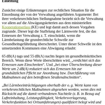
Einleitung
Zunächst einige Erläuterungen zur rechtlichen Situation für die
Einordnung der von der Verwaltung angeführten Argumente: Bei
ihrer verkehrsrechtlichen Stellungnahme bezieht sich die Verwaltung
vor allem auf die Abwägungskriterien aus dem ministeriellen
Kooperationserlass
(KE) und legt damit auch dessen Vorgaben
zugrunde. Dieser legt die Staffelung der Lärmwerte fest, die das
Ermessen der Verwaltung z. T. einschränkt, wenn die
Lärmbelastung die grundrechtliche Schwelle zur
Gesundheitsgefährdung überschreitet. Unter dieser Schwelle ist den
umsetzenden Kommunen eine Abwägung erlaubt:
65 dB(A) tags und 55 dB(A) nachts liegen im gesundheitskritischen
Bereich. Wenn diese Werte überschritten wird, „
verdichtet sich das
Ermessen zum Einschreiten
“. Und „
bei einer Überschreitung dieser
Werte um 2 dB(A) reduziert sich das Ermessen hin zur
grundsätzlichen Pflicht zur Anordnung bzw. Durchführung von
Maßnahmen auf den betroffenen Straßenabschnitten
“.
„
Bei Lärmbeeinträchtigungen oberhalb der o. g. Werte kann von
verkehrsrechtlichen Maßnahmen abgesehen werden, wenn dies mit
Rücksicht auf die damit verbundenen Nachteile (z. B. in Bezug auf
Luftreinhaltung, Leistungsfähigkeit, Verkehrsverlagerung,
Verkehrsfunktion bei Ortsumfahrungen) qualifiziert belegt wird und