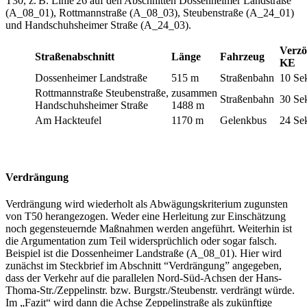
T30, z. B. Linie 26 auf den Abschnitten Dossenheimer Landstraße
(A_08_01), Rottmannstraße (A_08_03), Steubenstraße (A_24_01)
und Handschuhsheimer Straße (A_24_03).
Verzö
Straßenabschnitt
Länge
Fahrzeug
KE
Dossenheimer Landstraße
515 m
Straßenbahn
10 Se
Rottmannstraße Steubenstraße,
zusammen
Straßenbahn
30 S
Handschuhsheimer Straße
1488 m
Am Hackteufel
1170 m
Gelenkbus
24 S
Verdrängung
Verdrängung wird wiederholt als Abwägungskriterium zugunsten
von T50 herangezogen. Weder eine Herleitung zur Einschätzung
noch gegensteuernde Maßnahmen werden angeführt. Weiterhin ist
die Argumentation zum Teil widersprüchlich oder sogar falsch.
Beispiel ist die Dossenheimer Landstraße (A_08_01). Hier wird
zunächst im Steckbrief im Abschnitt “Verdrängung” angegeben,
dass der Verkehr auf die parallelen Nord-Süd-Achsen der Hans-
Thoma-Str./Zeppelinstr. bzw. Burgstr./Steubenstr. verdrängt würde.
Im „Fazit“ wird dann die Achse Zeppelinstraße als zukünftige