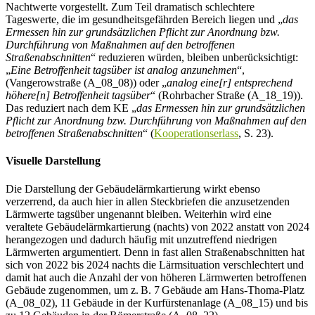
Nachtwerte vorgestellt. Zum Teil dramatisch schlechtere
Tageswerte, die im gesundheitsgefährden Bereich liegen und „
das
Ermessen hin zur grundsätzlichen Pflicht zur Anordnung bzw.
Durchführung von Maßnahmen auf den betroffenen
Straßenabschnitten
“ reduzieren würden, bleiben unberücksichtigt:
„
Eine Betroffenheit tagsüber ist analog anzunehmen
“,
(Vangerowstraße (A_08_08)) oder „
analog eine[r] entsprechend
höhere[n] Betroffenheit tagsüber
“ (Rohrbacher Straße (A_18_19)).
Das reduziert nach dem KE „
das Ermessen hin zur grundsätzlichen
Pflicht zur Anordnung bzw. Durchführung von Maßnahmen auf den
betroffenen Straßenabschnitten
“ (
Kooperationserlass
, S. 23).
Visuelle Darstellung
Die Darstellung der Gebäudelärmkartierung wirkt ebenso
verzerrend, da auch hier in allen Steckbriefen die anzusetzenden
Lärmwerte tagsüber ungenannt bleiben. Weiterhin wird eine
veraltete Gebäudelärmkartierung (nachts) von 2022 anstatt von 2024
herangezogen und dadurch häufig mit unzutreffend niedrigen
Lärmwerten argumentiert. Denn in fast allen Straßenabschnitten hat
sich von 2022 bis 2024 nachts die Lärmsituation verschlechtert und
damit hat auch die Anzahl der von höheren Lärmwerten betroffenen
Gebäude zugenommen, um z. B. 7 Gebäude am Hans-Thoma-Platz
(A_08_02), 11 Gebäude in der Kurfürstenanlage (A_08_15) und bis