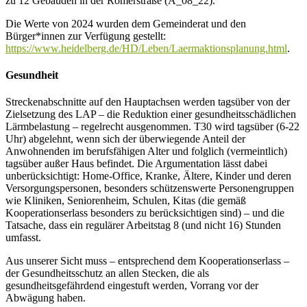
zu 12 Gebäuden in der Römerstraße (A_08_22).
Die Werte von 2024 wurden dem Gemeinderat und den
Bürger*innen zur Verfügung gestellt:
https://www.heidelberg.de/HD/Leben/Laermaktionsplanung.html
.
Gesundheit
Streckenabschnitte auf den Hauptachsen werden tagsüber von der
Zielsetzung des LAP – die Reduktion einer gesundheitsschädlichen
Lärmbelastung – regelrecht ausgenommen. T30 wird tagsüber (6-22
Uhr) abgelehnt, wenn sich der überwiegende Anteil der
Anwohnenden im berufsfähigen Alter und folglich (vermeintlich)
tagsüber außer Haus befindet. Die Argumentation lässt dabei
unberücksichtigt: Home-Office, Kranke, Ältere, Kinder und deren
Versorgungspersonen, besonders schützenswerte Personengruppen
wie Kliniken, Seniorenheim, Schulen, Kitas (die gemäß
Kooperationserlass besonders zu berücksichtigen sind) – und die
Tatsache, dass ein regulärer Arbeitstag 8 (und nicht 16) Stunden
umfasst.
Aus unserer Sicht muss – entsprechend dem Kooperationserlass –
der Gesundheitsschutz an allen Stecken, die als
gesundheitsgefährdend eingestuft werden, Vorrang vor der
Abwägung haben.