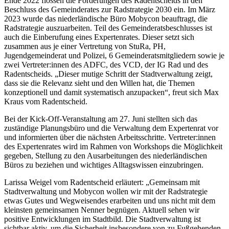
Ende 2022 flossen die Forderungen des Radentscheids in den
Beschluss des Gemeinderates zur Radstrategie 2030 ein. Im März
2023 wurde das niederländische Büro Mobycon beauftragt, die
Radstrategie auszuarbeiten. Teil des Gemeinderatsbeschlusses ist
auch die Einberufung eines Expertenrates. Dieser setzt sich
zusammen aus je einer Vertretung von StuRa, PH,
Jugendgemeinderat und Polizei, 6 Gemeinderatsmitgliedern sowie je
zwei Vertreter:innen des ADFC, des VCD, der IG Rad und des
Radentscheids. „Dieser mutige Schritt der Stadtverwaltung zeigt,
dass sie die Relevanz sieht und den Willen hat, die Themen
konzeptionell und damit systematisch anzupacken“, freut sich Max
Kraus vom Radentscheid.
Bei der Kick-Off-Veranstaltung am 27. Juni stellten sich das
zuständige Planungsbüro und die Verwaltung dem Expertenrat vor
und informierten über die nächsten Arbeitsschritte. Vertreter:innen
des Expertenrates wird im Rahmen von Workshops die Möglichkeit
gegeben, Stellung zu den Ausarbeitungen des niederländischen
Büros zu beziehen und wichtiges Alltagswissen einzubringen.
Larissa Weigel vom Radentscheid erläutert: „Gemeinsam mit
Stadtverwaltung und Mobycon wollen wir mit der Radstrategie
etwas Gutes und Wegweisendes erarbeiten und uns nicht mit dem
kleinsten gemeinsamen Nenner begnügen. Aktuell sehen wir
positive Entwicklungen im Stadtbild. Die Stadtverwaltung ist
sichtbar aktiv, um die Sicherheit insbesondere von zu Fußgehenden